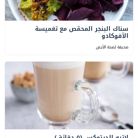
سناك البنجر المحمّص مع تغميسة
الأفوكادو
صديقة لصحة الأيض
لاتيه الديتوكس (٥ دقائق)