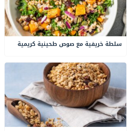
سلطة خريفية مع صوص طحينية كريمية