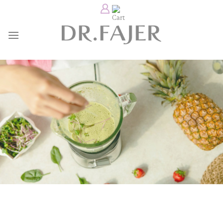
Ski
t
conten