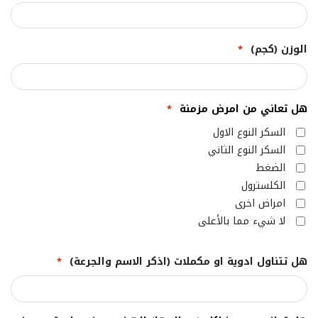
الوزن (كجم)
*
هل تعاني من امرض مزمنة
*
السكر النوع الاول
السكر النوع الثاني
الضغط
الكلسترول
امراض اخرى
لا شيء مما بالأعلى
هل تتناول ادوية او مكملات (اذكر الاسم والجرعة)
*