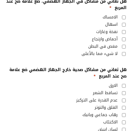
هل تعاني من مشاكل في الجهاز الهضمي، ضع علامة صح عند
المربع
*
الامساك
اسهال
نفخة وغازات
أحماض وارتجاع
مغص في البطن
لا شيء مما بالأعلى
هل تعاني من مشاكل صحية خارج الجهاز الهضمي ضع علامة
صح عند المربع
*
الارق
تساقط الشعر
عدم القدرة على التركيز
القلق والتوتر
رهاب جماعي وبانيك
الاكتئاب
لسان ابيض